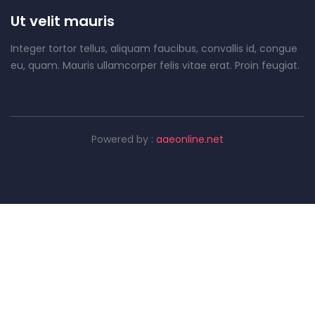
Ut velit mauris
Integer tortor tellus, aliquam faucibus, convallis id, congue
eu, quam. Mauris ullamcorper felis vitae erat. Proin feugiat.
Powered by :
aaeonline.net