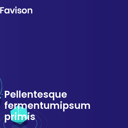
Pellentesque
fermentum
ipsum
primis